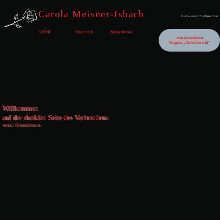
Carola Meisner-Isbach
Krimi- und Thrillerautorin
HOME
Über mich
Meine Krimis
zum kostenlosen
Magazin „Tatortbericht“
Willkommen
auf der dunklen Seite des Verbrechens
meiner Kriminalromane