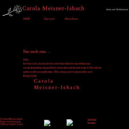
Carola Meisner-Isbach
Krimi- und Thrillerautorin
HOME
Über mich
Meine Krimis
Nur noch eins …
Hallo
Ich freue mich, dass du dich für mein Tatort-Bericht entschieden hast.
Um die Anmeldung abzuschließen, klicke bitte auf den Link in der E-Mail, die ich
soeben an dich versendet habe. Bitte schaue auch im Spamordner nach.
Blutige Grüße
Carola
Meisner-Isbach
© Carola Meisner-Isbach
Datenschutz
Design und Umsetzung
Impressum
C. Meisner-Isbach - Canva