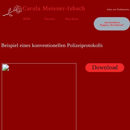
Carola Meisner-Isbach
Krimi- und Thrillerautorin
HOME
Über mich
Meine Krimis
zum kostenlosen
Magazin „Tatortbericht“
Beispiel eines konventionellen Polizeiprotokolls
Download